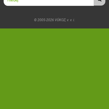
Hledat
© 2005-2026
VÚKOZ, v. v. i.