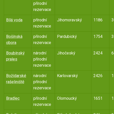
přírodní
rezervace
Bílá voda
přírodní
Jihomoravský
1186
3
rezervace
Bošínská
přírodní
Pardubický
1754
3
obora
rezervace
Boubínský
národní
Jihočeský
2424
6
prales
přírodní
rezervace
Božídarské
národní
Karlovarský
2426
1
rašeliniště
přírodní
rezervace
Bradlec
přírodní
Olomoucký
1651
1
rezervace