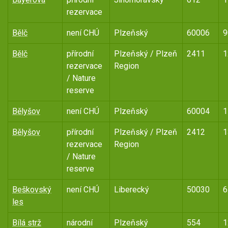
rezervace
Bělč
není CHÚ
Plzeňský
60006
9
Bělč
přírodní
Plzeňský / Plzeň
2411
1
rezervace
Region
/ Nature
reserve
Bělyšov
není CHÚ
Plzeňský
60004
1
Bělyšov
přírodní
Plzeňský / Plzeň
2412
1
rezervace
Region
/ Nature
reserve
Beškovský
není CHÚ
Liberecký
50030
6
les
Bílá strž
národní
Plzeňský
554
1