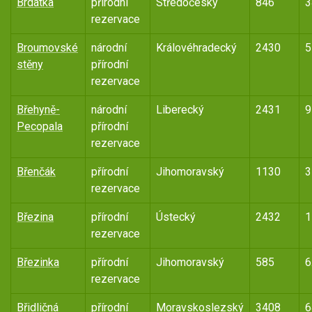
Brdatka
přírodní
Středočeský
846
3
rezervace
Broumovské
národní
Královéhradecký
2430
5
stěny
přírodní
rezervace
Břehyně-
národní
Liberecký
2431
9
Pecopala
přírodní
rezervace
Břenčák
přírodní
Jihomoravský
1130
3
rezervace
Březina
přírodní
Ústecký
2432
1
rezervace
Březinka
přírodní
Jihomoravský
585
6
rezervace
Břidličná
přírodní
Moravskoslezský
3408
6