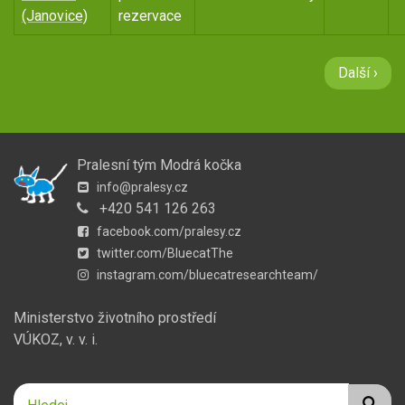
(Janovice)
rezervace
Pagination
Následujíc
Další ›
stránka
Pralesní tým Modrá kočka
info@pralesy.cz
+420 541 126 263
facebook.com/pralesy.cz
twitter.com/BluecatThe
instagram.com/bluecatresearchteam/
Ministerstvo životního prostředí
VÚKOZ, v. v. i.
Hledej
Hledej