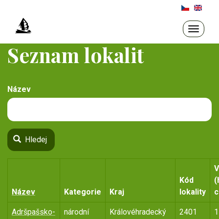
Přejít
k
hlavnímu
Toggle
navigati
obsahu
Seznam lokalit
Název
Hledej
V
Kód
(
Název
Kategorie
Kraj
lokality
c
Adršpašsko-
národní
Královéhradecký
2401
1