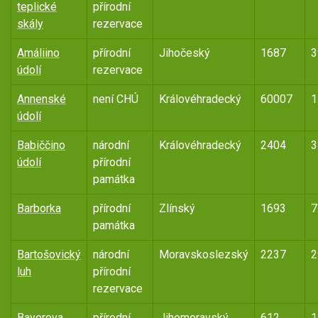
teplické
přírodní
skály
rezervace
Amáliino
přírodní
Jihočeský
1687
3
údolí
rezervace
Annenské
není CHÚ
Královéhradecký
60007
1
údolí
Babiččino
národní
Královéhradecký
2404
3
údolí
přírodní
památka
Barborka
přírodní
Zlínský
1693
7
památka
Bartošovický
národní
Moravskoslezský
2237
2
luh
přírodní
rezervace
Bayerova
přírodní
Jihomoravský
612
1