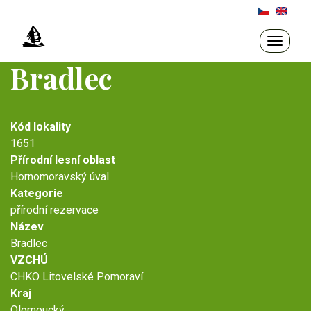
Přejít
k
hlavnímu
Toggle
navigati
obsahu
Bradlec
Kód lokality
1651
Přírodní lesní oblast
Hornomoravský úval
Kategorie
přírodní rezervace
Název
Bradlec
VZCHÚ
CHKO Litovelské Pomoraví
Kraj
Olomoucký