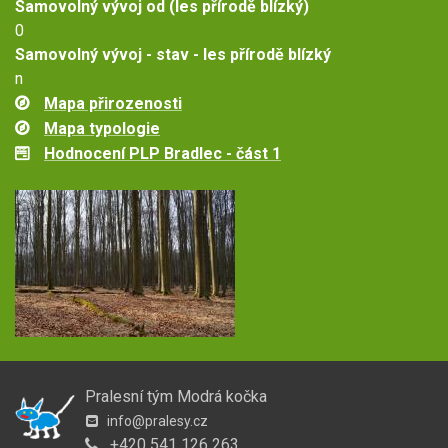
Samovolný vývoj od (les přírodě blízký)
0
Samovolný vývoj - stav - les přírodě blízký
n
Mapa přirozenosti
Mapa typologie
Hodnocení PLP Bradlec - část 1
Pralesní tým Modrá kočka
info@pralesy.cz
+420 541 126 263