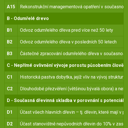
A15
Rekonstrukční managementová opatření v současnost
B - Odumřelé drevo
B1
Odvoz odumřelého dřeva pred více než 50 lety
B2
Odvoz odumřelého dřeva v posledních 50 letech
B3
Částečné zpracování odumřelého dřeva v současnosti
C - Nepřímé ovlivnění vývoje porostu působením člověk
C1
Historická pastva dobytka, jejíž vliv na vývoj struktur
C2
Dlouhodobé přezvěření (většinou bývalá obora) a nebo 
D - Současná dřevinná skladba v porovnání s potenciáln
D1
Účast všech hlavních dřevin – tj. dřevin, které mají v
D2
Účast stanovištně nepůvodních dřevin do 10% v zasto