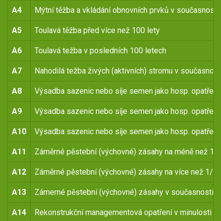
A4
Mýtní těžba a vkládání obnovních prvků v současnosti
A5
Toulavá těžba před více než 100 lety
A6
Toulavá težba v posledních 100 letech
A7
Nahodilá težba živých (aktivních) stromu v současnost
A8
Výsadba sazenic nebo síje semen jako hosp. opatření 
A9
Výsadba sazenic nebo síje semen jako hosp. opatření 
A10
Výsadba sazenic nebo síje semen jako hosp. opatření
A11
Záměrné pěstební (výchovné) zásahy na méně než 1/4 
A12
Záměrné pěstební (výchovné) zásahy na více než 1/4 p
A13
Zámerné pěstební (výchovné) zásahy v současnosti
A14
Rekonstrukční managementová opatření v minulosti