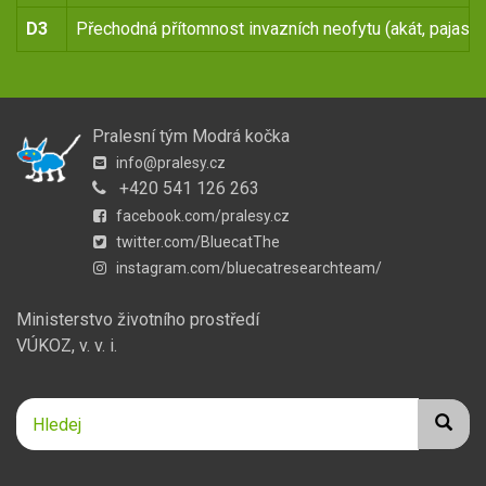
D3
Přechodná přítomnost invazních neofytu (akát, pajasan
Pralesní tým Modrá kočka
info@pralesy.cz
+420 541 126 263
facebook.com/pralesy.cz
twitter.com/BluecatThe
instagram.com/bluecatresearchteam/
Ministerstvo životního prostředí
VÚKOZ, v. v. i.
Hledej
Hledej
Hledat