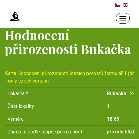
Přejít
k
hlavnímu
Toggle
navigati
obsahu
Hodnocení
přirozenosti Bukačka
Karta Hodnoceni přirozenosti lesních porostů formulář 1 (do r
- only czech version
Lokalita *
Bukačka
243
Část lokality
1
Výměra
18.65
Zařazení podle stupně přirozenosti
přírodě blízký