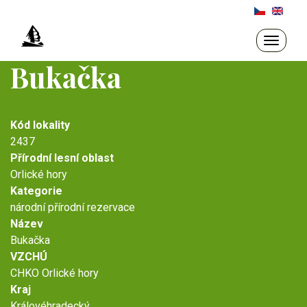
Přejít
k
hlavnímu
Toggle
navigati
obsahu
Bukačka
Kód lokality
2437
Přírodní lesní oblast
Orlické hory
Kategorie
národní přírodní rezervace
Název
Bukačka
VZCHÚ
CHKO Orlické hory
Kraj
Královéhradecký