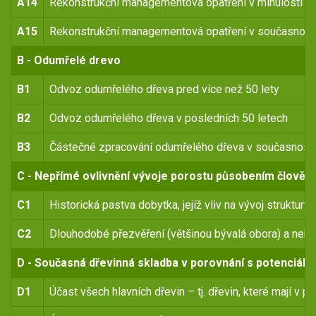
A14
Rekonstrukční managementová opatření v minulosti
A15
Rekonstrukční managementová opatření v současnost
B - Odumřelé drevo
B1
Odvoz odumřelého dřeva pred více než 50 lety
B2
Odvoz odumřelého dřeva v posledních 50 letech
B3
Částečné zpracování odumřelého dřeva v současnosti
C - Nepřímé ovlivnění vývoje porostu působením člověk
C1
Historická pastva dobytka, jejíž vliv na vývoj struktur
C2
Dlouhodobé přezvěření (většinou bývalá obora) a nebo 
D - Současná dřevinná skladba v porovnání s potenciáln
D1
Účast všech hlavních dřevin – tj. dřevin, které mají v