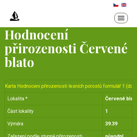
Přejít
k
hlavnímu
Toggle
navigati
obsahu
Hodnocení
přirozenosti Červené
blato
Karta Hodnoceni přirozenosti lesních porostů formulář 1 (do r
Lokalita *
Červené blat
Část lokality
1
Výměra
39.39
Zařazení podle stupně přirozenosti
původní