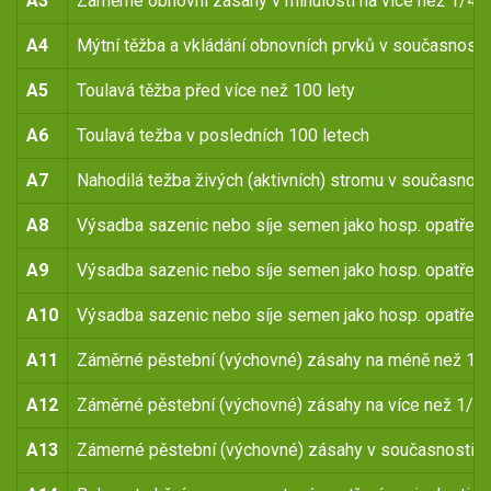
A3
Záměrné obnovní zásahy v minulosti na více než 1/4 
A4
Mýtní těžba a vkládání obnovních prvků v současnosti
A5
Toulavá těžba před více než 100 lety
A6
Toulavá težba v posledních 100 letech
A7
Nahodilá težba živých (aktivních) stromu v současnost
A8
Výsadba sazenic nebo síje semen jako hosp. opatření 
A9
Výsadba sazenic nebo síje semen jako hosp. opatření 
A10
Výsadba sazenic nebo síje semen jako hosp. opatření
A11
Záměrné pěstební (výchovné) zásahy na méně než 1/4 
A12
Záměrné pěstební (výchovné) zásahy na více než 1/4 p
A13
Zámerné pěstební (výchovné) zásahy v současnosti