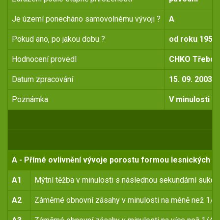
Je území ponecháno samovolnému vývoji ?
A
Pokud ano, po jakou dobu ?
od roku 1955
Hodnocení provedl
CHKO Třeboň
Datum zpracování
15. 09. 2003
Poznámka
V minulosti vl
A - Přímé ovlivnění vývoje porostu formou lesnických o
A1
Mýtní těžba v minulosti s následnou sekundární sukce
A2
Záměrné obnovní zásahy v minulosti na méně než 1/4