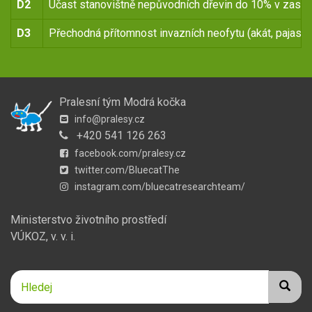
D2
Účast stanovištně nepůvodních dřevin do 10% v zasto
D3
Přechodná přítomnost invazních neofytu (akát, pajasan
Pralesní tým Modrá kočka
info@pralesy.cz
+420 541 126 263
facebook.com/pralesy.cz
twitter.com/BluecatThe
instagram.com/bluecatresearchteam/
Ministerstvo životního prostředí
VÚKOZ, v. v. i.
Hledej
Hledej
Hledat