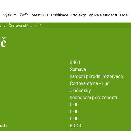
í
Výzkum
Žofín ForestGEO
Publikace
Projekty
Výuka a studenti
Lidé
y
Čertova stěna - Luč
uč
2461
Šumava
národní přírodní rezervace
Čertova stěna - Luč
Jihočeský
hodnocení přirozenosti
0.00
0.00
0.00
osti
80.43