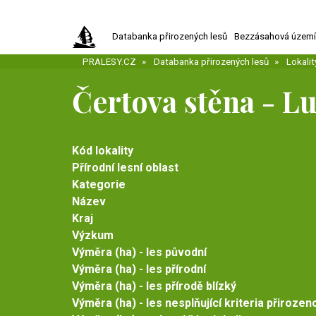
Přejít
k
Databanka přirozených lesů
Bezzásahová územ
hlavnímu
obsahu
PRALESY.CZ
Databanka přirozených lesů
Lokalit
Čertova stěna - L
Kód lokality
Přírodní lesní oblast
Kategorie
Název
Kraj
Výzkum
Výměra (ha) - les původní
Výměra (ha) - les přírodní
Výměra (ha) - les přírodě blízký
Výměra (ha) - les nesplňující kriteria přirozen