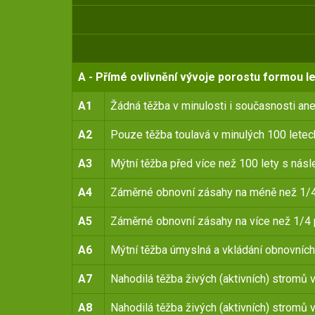
A - Přímé ovlivnění vývoje porostu formou l
A1
Žádná těžba v minulosti i současnosti an
A2
Pouze těžba toulavá v minulých 100 letec
A3
Mýtní těžba před více než 100 lety s nás
A4
Záměrné obnovní zásahy na méně než 1/4 
A5
Záměrné obnovní zásahy na více než 1/4 
A6
Mýtní těžba úmyslná a vkládání obnovních
A7
Nahodilá těžba živých (aktivních) stromů 
A8
Nahodilá těžba živých (aktivních) stromů