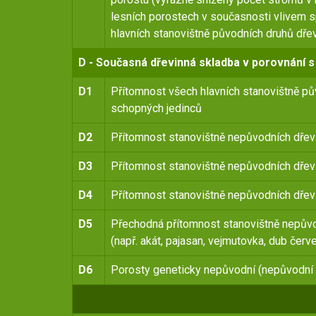
lesních porostech v současnosti vlivem 
hlavních stanovištně původních druhů dře
D - Současná dřevinná skladba v porovnání s
D1
Přítomnost všech hlavních stanovištně p
schopných jedinců
D2
Přítomnost stanovištně nepůvodních dřev
D3
Přítomnost stanovištně nepůvodních dře
D4
Přítomnost stanovištně nepůvodních dřev
D5
Přechodná přítomnost stanovištně nepůvo
(např. akát, pajasan, vejmutovka, dub čer
D6
Porosty geneticky nepůvodní (nepůvodní p