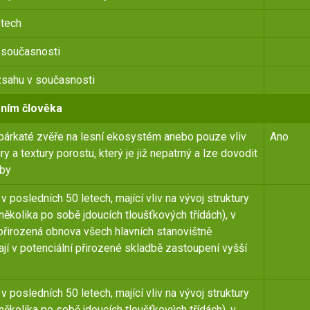
etech
 současnosti
zsahu v současnosti
ením člověka
párkaté zvěře na lesní ekosystém anebo pouze vliv
Ano
y a textury porostu, který je již nepatrný a lze dovodit
dby
posledních 50 letech, mající vliv na vývoj struktury
ěkolika po sobě jdoucích tloušťkových třídách), v
přirozená obnova všech hlavních stanovištně
mají v potenciální přirozené skladbě zastoupení vyšší
posledních 50 letech, mající vliv na vývoj struktury
ěkolika po sobě jdoucích tloušťkových třídách), v