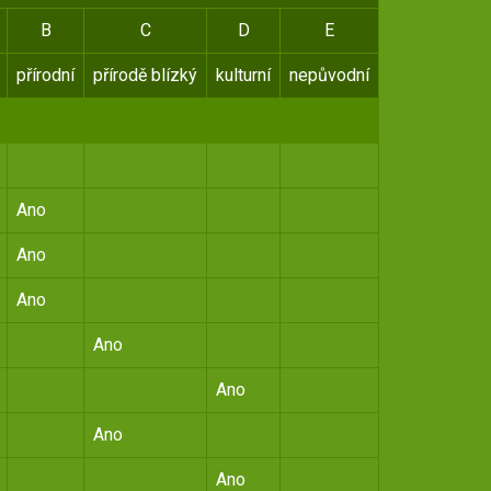
B
C
D
E
přírodní
přírodě blízký
kulturní
nepůvodní
Ano
Ano
Ano
Ano
Ano
Ano
Ano