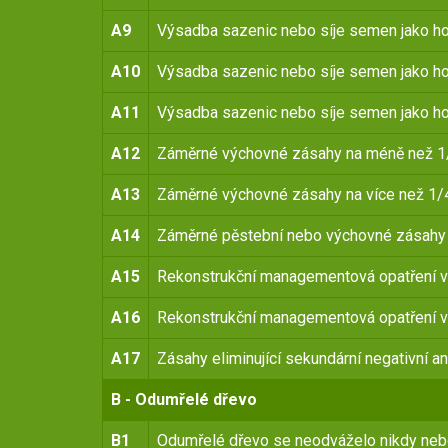
A9
Výsadba sazenic nebo síje semen jako hos
A10
Výsadba sazenic nebo síje semen jako hos
A11
Výsadba sazenic nebo síje semen jako ho
A12
Záměrné výchovné zásahy na méně než 1/
A13
Záměrné výchovné zásahy na více než 1/4
A14
Záměrné pěstební nebo výchovné zásahy
A15
Rekonstrukční managementová opatření v
A16
Rekonstrukční managementová opatření v
A17
Zásahy eliminující sekundární negativní an
B - Odumřelé dřevo
B1
Odumřelé dřevo se neodváželo nikdy nebo