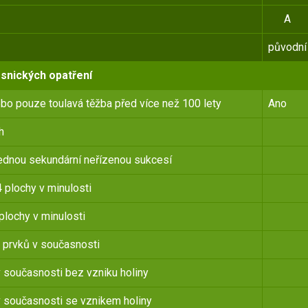
A
původní
esnických opatření
ebo pouze toulavá těžba před více než 100 lety
Ano
h
lednou sekundární neřízenou sukcesí
plochy v minulosti
plochy v minulosti
 prvků v současnosti
v současnosti bez vzniku holiny
 v současnosti se vznikem holiny