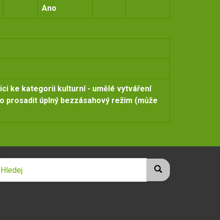
Ano
ici ke kategorii kulturní - umělé vytváření
lo prosadit úplný bezzásahový režim (může
ledej
Hledej
Hledat