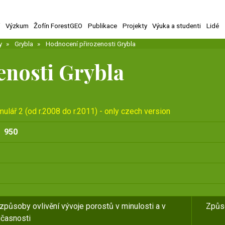
í
Výzkum
Žofín ForestGEO
Publikace
Projekty
Výuka a studenti
Lidé
y
Grybla
Hodnocení přirozenosti Grybla
enosti Grybla
ulář 2 (od r.2008 do r.2011) - only czech version
950
 způsoby ovlivění vývoje porostů v minulosti a v
Způso
časnosti