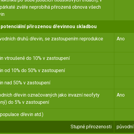
spárkaté zvěře neprobíhá přirozená obnova všech
vin
 potenciální přirozenou dřevinnou skladbou
ůvodních druhů dřevin, se zastoupením reprodukce
Ano
in vtroušeně do 10% v zastoupení
vin od 10% do 50% v zastoupení
in nad 50% v zastoupení
dních dřevin označovaných jako invazní neofyty
Ano
vený) do 5% v zastoupení
opulace dřevin atd.)
Stupně přirozenosti
původní