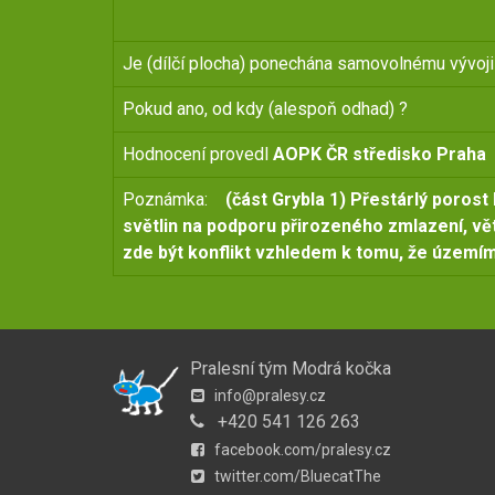
Je (dílčí plocha) ponechána samovolnému vývo
Pokud ano, od kdy (alespoň odhad) ?
Hodnocení provedl
AOPK ČR středisko Praha
Poznámka:
(část Grybla 1) Přestárlý porost 
světlin na podporu přirozeného zmlazení, v
zde být konflikt vzhledem k tomu, že územím
Pralesní tým Modrá kočka
info@pralesy.cz
+420 541 126 263
facebook.com/pralesy.cz
twitter.com/BluecatThe