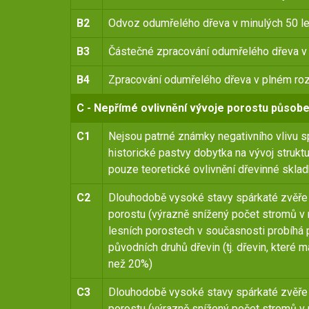
B2
Odvoz odumřelého dřeva v minulých 50 l
B3
Částečné zpracování odumřelého dřeva v
B4
Zpracování odumřelého dřeva v plném ro
C - Nepřímé ovlivnění vývoje porostu působ
C1
Nejsou patrné známky negativního vlivu s
historické pastvy dobytka na vývoj struktur
pouze teoretické ovlivnění dřevinné skla
C2
Dlouhodobě vysoké stavy spárkaté zvěře v 
porostu (výrazně snížený počet stromů v n
lesních porostech v současnosti probíhá 
původních druhů dřevin (tj. dřevin, které 
než 20%)
C3
Dlouhodobě vysoké stavy spárkaté zvěře v 
porostu (výrazně snížený počet stromů v n