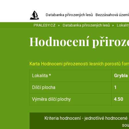
Přejít
k
Databanka přirozených lesů
Bezzásahová územ
hlavnímu
obsahu
PRALESY.CZ
Databanka přirozených lesů
Lokalit
Hodnocení přiroz
Karta Hodnoceni přirozenosti lesních porostů form
Lokalita *
Grybla
Dílčí plocha
1
Výměra dílčí plochy
4.50
Kriteria hodnocení - jednotlivé hodnocené
sou