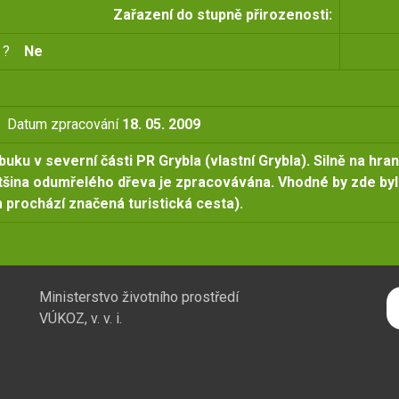
Zařazení do stupně přirozenosti:
ji ?
Ne
Datum zpracování
18. 05. 2009
buku v severní části PR Grybla (vlastní Grybla). Silně na hran
ětšina odumřelého dřeva je zpracovávána. Vhodné by zde by
 prochází značená turistická cesta).
H
Ministerstvo životního prostředí
VÚKOZ, v. v. i.