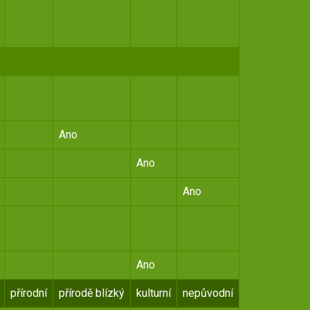
Ano
Ano
Ano
Ano
přírodní
přírodě blízký
kulturní
nepůvodní