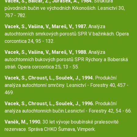
Vacek, S., Balcar, Z., Jurásek, A., 1984.
Struktura
původních bučin ve východních Krkonoších. Lesnictví 30,
767 - 782.
Vacek, S., Vašina, V., Mareš, V., 1987.
Analýza
autochtonních smrkových porostů SPR V bažinkách. Opera
corcontica 24, 95 - 132.
Vacek, S., Vašina, V., Mareš, V., 1988.
Analýza
autochtonních bukových porostů SPR Rýchory a Boberská
stráň. Opera corcontica 25, 13 - 55.
Vacek, S., Chroust, L., Souček, J., 1994.
Produkční
analýza autochtonní smrčiny. Lesnictví - Forestry 40, 457 -
469.
Vacek, S., Chroust, L., Souček, J., 1996.
Produkční
analýza autochtonních bučin.Lesnictví - Forestry 42, 54 - 66.
Vaněk, M., 1990.
30 let vývoje boubínské pralesovité
rezervace. Správa CHKO Šumava, Vimperk.