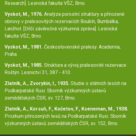
Research]. Lesnická fakulta VŠZ, Brno.
Vyskot, M., 1976.
Analýza porostní struktury a přirozené
obnovy v pralesovitých rezervacích Boubín, Bumbálka,
Lanžhot. [Dílčí závěrečná výzkumná zpráva]. Lesnická
fakulta VŠZ, Brno.
Vyskot, M., 1981.
Československé pralesy. Academia,
Praha.
Vyskot, M., 1985.
Struktura a vývoj pralesovité rezervace
Roštýn. Lesnictví 31, 387 - 410.
Zlat
ník, A., Zvorykin, I., 1935.
Studie o státních lesích na
Podkarpatské Rusi. Sborník výzkumných ústavů
zemědělských ČSR, sv. 127, Brno.
Zlatník, A., Korsuň, F., Kočetov, F., Kseneman, M., 1938.
Prozkum přirozených lesů na Podkarpatské Rusi. Sborník
výzkumných ústavů zemědělských ČSR, sv. 152, Brno.