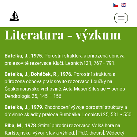
Přejít
k
hlavnímu
Toggle
navigati
obsahu
Literatura - výzkum
Batelka, J., 1975.
Porostní struktura a přirozená obnova
pralesovité rezervace Klučí. Lesnictví 21, 767 - 791.
Batelka, J., Boháček, R., 1976.
Porostní struktura a
přirozená obnova pralesovité rezervace Loučky na
Českomoravské vrchovině. Acta Musei Silesiae – series
Dendrologia 25, 145 – 156.
Batelka, J., 1979.
Zhodnocení vývoje porostní struktury a
dřevinné skladby pralesa Bumbálka. Lesnictví 25, 531 - 550.
Bíba, M., 1978.
Státní přírodní rezervace Velká hora na
Karlštejnsku, vývoj, stav a výhled. [Ph.D. thesis]. Vědecký