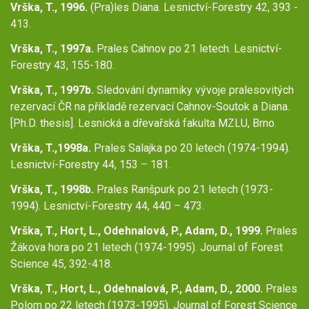
Vrška, T., 1996.
(Pra)les Diana. Lesnictví-Forestry 42, 393 -
413.
Vrška, T., 1997a.
Prales Cahnov po 21 letech. Lesnictví-
Forestry 43, 155-180.
Vrška, T., 1997b.
Sledování dynamiky vývoje pralesovitých
rezervací ČR na příkladě rezervací Cahnov-Soutok a Diana.
[Ph.D. thesis]. Lesnická a dřevařská fakulta MZLU, Brno.
Vrška, T.,1998a.
Prales Salajka po 20 letech (1974-1994).
Lesnictví-Forestry 44, 153 – 181.
Vrška, T., 1998b.
Prales Ranšpurk po 21 letech (1973-
1994). Lesnictví-Forestry 44, 440 – 473.
Vrška, T., Hort, L., Odehnalová, P., Adam, D., 1999.
Prales
Žákova hora po 21 letech (1974-1995). Journal of Forest
Science 45, 392-418.
Vrška, T., Hort, L., Odehnalová, P., Adam, D., 2000.
Prales
Polom po 22 letech (1973-1995). Journal of Forest Science