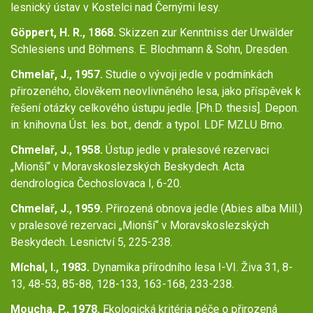
lesnický ústav v Kostelci nad Černými lesy.
Göppert, H. R., 1868.
Skizzen zur Kenntniss der Urwälder
Schlesiens und Böhmens. E. Blochmann & Sohn, Dresden.
Chmelař, J., 1957.
Studie o vývoji jedle v podmínkách
přirozeného, člověkem neovlivněného lesa, jako příspěvek k
řešení otázky celkového ústupu jedle. [Ph.D. thesis]. Depon.
in: knihovna Úst. les. bot., dendr. a typol. LDF MZLU Brno.
Chmelař, J., 1958.
Ústup jedle v pralesové rezervaci
„Mionší“ v Moravskoslezských Beskydech. Acta
dendrologica Čechoslovaca I, 6-20.
Chmelař, J., 1959.
Přirozená obnova jedle (Abies alba Mill.)
v pralesové rezervaci „Mionší“ v Moravskoslezských
Beskydech. Lesnictví 5, 225-238.
Míchal, I., 1983.
Dynamika přírodního lesa I-VI. Živa 31, 8-
13, 48-53, 85-88, 128-133, 163-168, 233-238.
Moucha, P., 1978.
Ekologická kritéria péče o přirozená