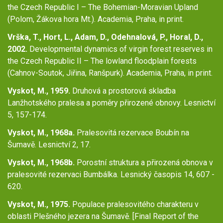
the Czech Republic I – The Bohemian-Moravian Upland
(Polom, Žákova hora Mt.). Academia, Praha, in print.
Vrška, T., Hort, L., Adam, D., Odehnalová, P., Horal, D.,
2002.
Developmental dynamics of virgin forest reserves in
the Czech Republic II – The lowland floodplain forests
(Cahnov-Soutok, Jiřina, Ranšpurk). Academia, Praha, in print.
Vyskot, M., 1959.
Druhová a prostorová skladba
Lanžhotského pralesa a poměry přirozené obnovy. Lesnictví
5, 157-174.
Vyskot, M., 1968a.
Pralesovitá rezervace Boubín na
Šumavě. Lesnictví 2, 17.
Vyskot, M., 1968b.
Porostní struktura a přirozená obnova v
pralesovité rezervaci Bumbálka. Lesnický časopis 14, 607 -
620.
Vyskot, M., 1975.
Populace pralesovitého charakteru v
oblasti Plešného jezera na Šumavě. [Final Report of the