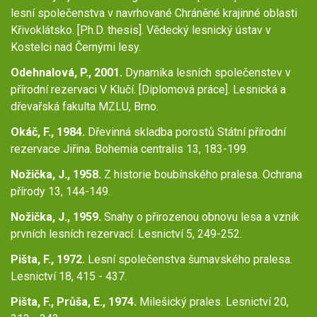
lesní společenstva v navrhované Chráněné krajinné oblasti
Křivoklátsko. [Ph.D. thesis]. Vědecký lesnický ústav v
Kostelci nad Černými lesy.
Odehnalová, P., 2001.
Dynamika lesních společenstev v
přírodní rezervaci V Klučí. [Diplomová práce]. Lesnická a
dřevařská fakulta MZLU, Brno.
Okáč, F., 1984.
Dřevinná skladba porostů Státní přírodní
rezervace Jiřina. Bohemia centralis 13, 183-199.
Nožička, J., 1958.
Z historie boubínského pralesa. Ochrana
přírody 13, 144-149.
Nožička, J., 1959.
Snahy o přirozenou obnovu lesa a vznik
prvních lesních rezervací. Lesnictví 5, 249-252.
Pišta, F., 1972.
Lesní společenstva šumavského pralesa.
Lesnictví 18, 415 - 437.
Pišta, F., Průša, E., 1974.
Milešický prales. Lesnictví 20,