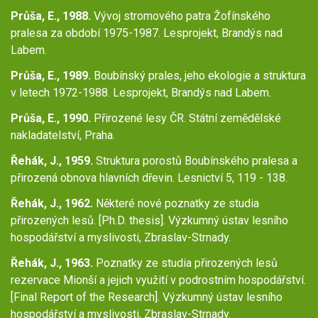
Průša, E., 1988.
Vývoj stromového patra Žofínského
pralesa za období 1975-1987. Lesprojekt, Brandýs nad
Labem.
Průša, E., 1989.
Boubínský prales, jeho ekologie a struktura
v letech 1972-1988. Lesprojekt, Brandýs nad Labem.
Průša, E., 1990.
Přirozené lesy ČR. Státní zemědělské
nakladatelství, Praha.
Řehák, J., 1959.
Struktura porostů Boubínského pralesa a
přirozená obnova hlavních dřevin. Lesnictví 5, 119 - 138.
Řehák, J., 1962.
Některé nové poznatky ze studia
přirozených lesů. [Ph.D. thesis]. Výzkumný ústav lesního
hospodářství a myslivosti, Zbraslav-Strnady.
Řehák, J., 1963.
Poznatky ze studia přirozených lesů
rezervace Mionší a jejich využití v podrostním hospodářství.
[Final Report of the Research]. Výzkumný ústav lesního
hospodářství a myslivosti, Zbraslav-Strnady.