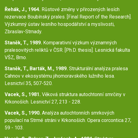
Řehák, J., 1964.
Růstové změny v přirozených lesích
rezervace Boubínský prales. [Final Report of the Research].
Výzkumný ústav lesního hospodářství a myslivosti,
Zbraslav-Strnady.
Staněk, T., 1989.
Komparativní výzkum významných
pralesovitých reliktů v ČSR. [Ph.D. thesis]. Lesnická fakulta
VŠZ, Brno.
Staněk, T., Barták, M., 1989.
Strukturální analýza pralesa
Cahnov v ekosystému jihomoravského lužního lesa.
Lesnictví 35, 507-520.
Vacek, S., 1981.
Věková struktura autochtonní smrčiny v
Krkonoších. Lesnictví 27, 213 - 228.
Vacek, S., 1990.
Analýza autochtonních smrkových
populací na Strmé stráni v Krkonoších. Opera corcontica 27,
59 - 103.