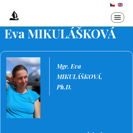
Přejít
k
hlavnímu
Toggle
navigati
obsahu
Eva MIKULÁŠKOVÁ
Mgr. Eva
MIKULÁŠKOVÁ,
Ph.D.