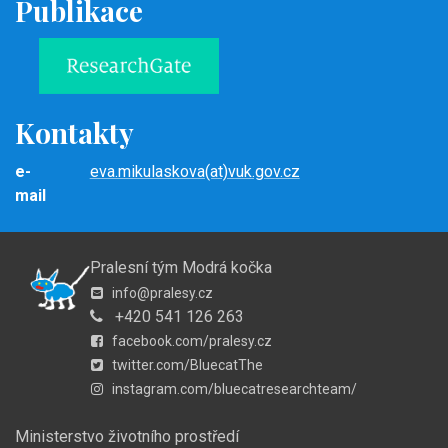
Publikace
Kontakty
e-
eva.mikulaskova(at)vuk.gov.cz
mail
Pralesní tým Modrá kočka
info@pralesy.cz
+420 541 126 263
facebook.com/pralesy.cz
twitter.com/BluecatThe
instagram.com/bluecatresearchteam/
Ministerstvo životního prostředí