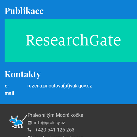
Publikace
Kontakty
e-
ruzena.janoutova(at)vuk.gov.cz
mail
Pralesní tým Modrá kočka
info@pralesy.cz
+420 541 126 263