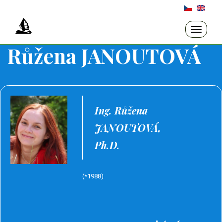
Přejít
k
hlavnímu
Toggle
navigati
obsahu
Růžena JANOUTOVÁ
Ing. Růžena
JANOUTOVÁ,
Ph.D.
(*1988)