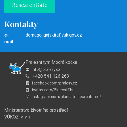
Kontakty
e-
domagoj.gajski(at)vuk.gov.cz
mail
Pralesní tým Modrá kočka
info@pralesy.cz
+420 541 126 263
facebook.com/pralesy.cz
twitter.com/BluecatThe
instagram.com/bluecatresearchteam/
Ministerstvo životního prostředí
VÚKOZ, v. v. i.