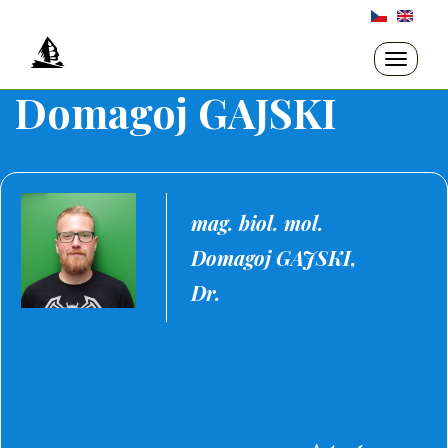
Přejít
k
hlavnímu
Toggle
navigati
obsahu
Domagoj GAJSKI
mag. biol. mol.
Domagoj GAJSKI,
Dr.