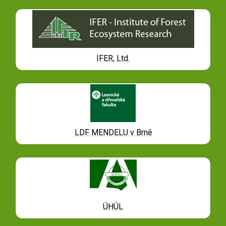
IFER, Ltd.
LDF MENDELU v Brně
ÚHÚL