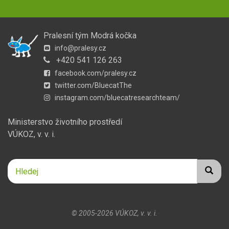
Pralesní tým Modrá kočka
info@pralesy.cz
+420 541 126 263
facebook.com/pralesy.cz
twitter.com/BluecatThe
instagram.com/bluecatresearchteam/
Ministerstvo životního prostředí
VÚKOZ, v. v. i.
Hledej
Hledej
Hledat
© 2005-2026
VÚKOZ, v. v. i.