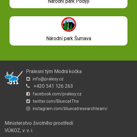
Národní park Podyjí
Národní park Šumava
Pralesní tým Modrá kočka
info@pralesy.cz
+420 541 126 263
facebook.com/pralesy.cz
twitter.com/BluecatThe
instagram.com/bluecatresearchteam/
Ministerstvo životního prostředí
VÚKOZ, v. v. i.