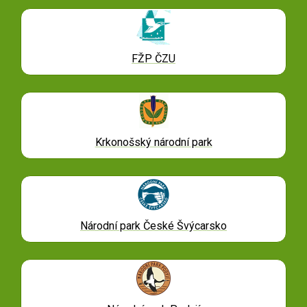
FŽP ČZU
Krkonošský národní park
Národní park České Švýcarsko