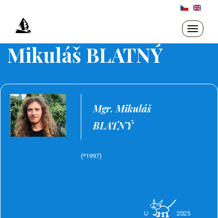
Přejít
k
hlavnímu
Toggle
navigati
obsahu
Mikuláš BLATNÝ
Mgr. Mikuláš
BLATNÝ
(*1997)
U
2025