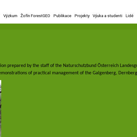
í
Výzkum
Žofín ForestGEO
Publikace
Projekty
Výuka a studenti
Lidé
on prepared by the staff of the Naturschutzbund Österreich Landesgr
emonstrations of practical management of the Galgenberg, Dernberg 