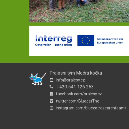
Pralesní tým Modrá kočka
info@pralesy.cz
+420 541 126 263
facebook.com/pralesy.cz
twitter.com/BluecatThe
instagram.com/bluecatresearchteam/