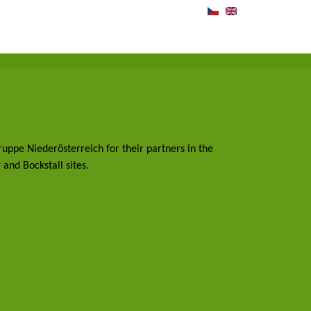
uppe Niederösterreich for their partners in the
and Bockstall sites.