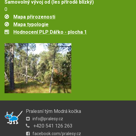
Samovolný vývoj od (les přírodě blízký)
0
Mapa přirozenosti
Mapa typologie
Hodnocení PLP Dářko - plocha 1
Pralesní tým Modrá kočka
info@pralesy.cz
+420 541 126 263
facebook.com/pralesy.cz