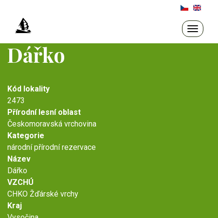
Přejít
k
hlavnímu
Toggle
navigati
obsahu
Dářko
Kód lokality
2473
Přírodní lesní oblast
Českomoravská vrchovina
Kategorie
národní přírodní rezervace
Název
Dářko
VZCHÚ
CHKO Žďárské vrchy
Kraj
Vysočina