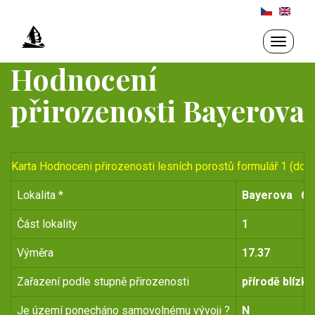
Přejít
k
hlavnímu
Toggle
navigati
obsahu
Hodnocení
přirozenosti Bayerova
Karta Hodnoceni přirozenosti lesních porostů formulář 1 (do r
Lokalita *
Bayerova
61
Část lokality
1
Výměra
17.37
Zařazení podle stupně přirozenosti
přírodě blízký
Je území ponecháno samovolnému vývoji ?
N