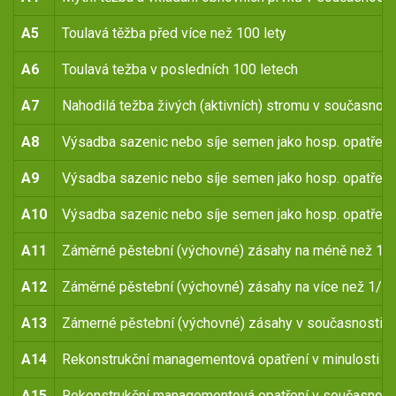
A5
Toulavá těžba před více než 100 lety
A6
Toulavá težba v posledních 100 letech
A7
Nahodilá težba živých (aktivních) stromu v současnost
A8
Výsadba sazenic nebo síje semen jako hosp. opatření 
A9
Výsadba sazenic nebo síje semen jako hosp. opatření 
A10
Výsadba sazenic nebo síje semen jako hosp. opatření
A11
Záměrné pěstební (výchovné) zásahy na méně než 1/4 
A12
Záměrné pěstební (výchovné) zásahy na více než 1/4 p
A13
Zámerné pěstební (výchovné) zásahy v současnosti
A14
Rekonstrukční managementová opatření v minulosti
A15
Rekonstrukční managementová opatření v současnost