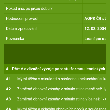
Pokud ano, po jakou dobu ?
Hodnocení provedl
AOPK ČR stře
Datum zpracování
12. 02. 2004
Poznámka
Lesní porosty
A - Přímé ovlivnění vývoje porostu formou lesnických o
A1
Mýtní těžba v minulosti s následnou sekundární sukce
A2
Záměrné obnovní zásahy v minulosti na méně než 1/4
A3
Záměrné obnovní zásahy v minulosti na více než 1/4 
A4
Mýtní těžba a vkládání obnovních prvků v současnosti