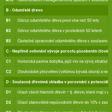
B - Odumřelé drevo
B1
Odvoz odumřelého dřeva pred více než 50 lety
B2
Odvoz odumřelého dřeva v posledních 50 letech
B3
Částečné zpracování odumřelého dřeva v současnosti
C - Nepřímé ovlivnění vývoje porostu působením člověk
C1
Historická pastva dobytka, jejíž vliv na vývoj struktur
C2
Dlouhodobé přezvěření (většinou bývalá obora) a nebo 
D - Současná dřevinná skladba v porovnání s potenciáln
D1
Účast všech hlavních dřevin – tj. dřevin, které mají v
D2
Účast stanovištně nepůvodních dřevin do 10% v zasto