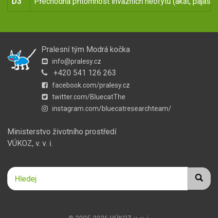
D3
Přechodná přítomnost invazních neofytu (akát, pajasan
Pralesní tým Modrá kočka
info@pralesy.cz
+420 541 126 263
facebook.com/pralesy.cz
twitter.com/BluecatThe
instagram.com/bluecatresearchteam/
Ministerstvo životního prostředí
VÚKOZ, v. v. i.
Hledej
Hledej
Hledat