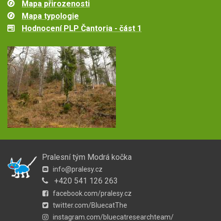
Mapa přirozenosti
Mapa typologie
Hodnocení PLP Čantoria - část 1
Pralesní tým Modrá kočka
info@pralesy.cz
+420 541 126 263
facebook.com/pralesy.cz
twitter.com/BluecatThe
instagram.com/bluecatresearchteam/