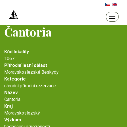
Přejít
k
hlavnímu
Toggle
navigati
obsahu
Čantoria
Kód lokality
1067
Přírodní lesní oblast
Moravskoslezské Beskydy
Kategorie
národní přírodní rezervace
Název
Čantoria
Kraj
Moravskoslezský
Výzkum
hodnocení přirozenosti