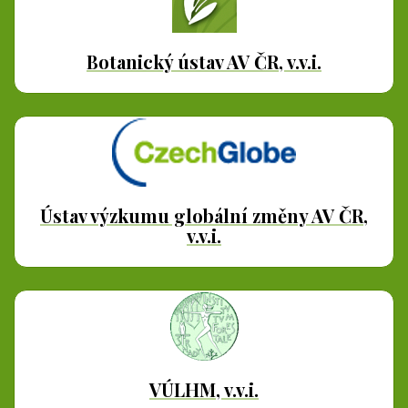
Botanický ústav AV ČR, v.v.i.
Ústav výzkumu globální změny AV ČR,
v.v.i.
VÚLHM, v.v.i.