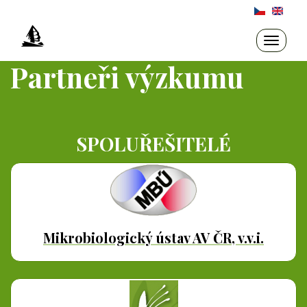
Přejít
k
hlavnímu
Toggle
navigati
obsahu
Partneři výzkumu
SPOLUŘEŠITELÉ
Mikrobiologický ústav AV ČR, v.v.i.