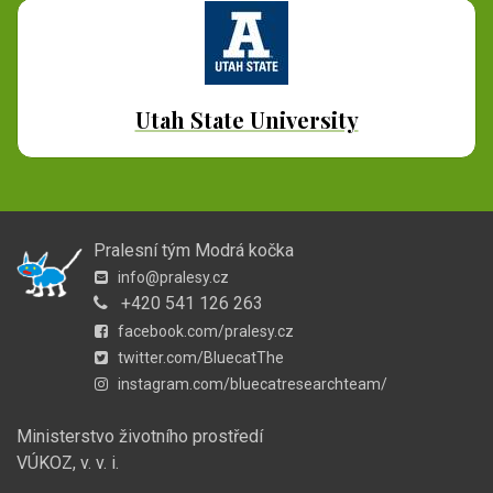
Utah State University
Pralesní tým Modrá kočka
info@pralesy.cz
+420 541 126 263
facebook.com/pralesy.cz
twitter.com/BluecatThe
instagram.com/bluecatresearchteam/
Ministerstvo životního prostředí
VÚKOZ, v. v. i.