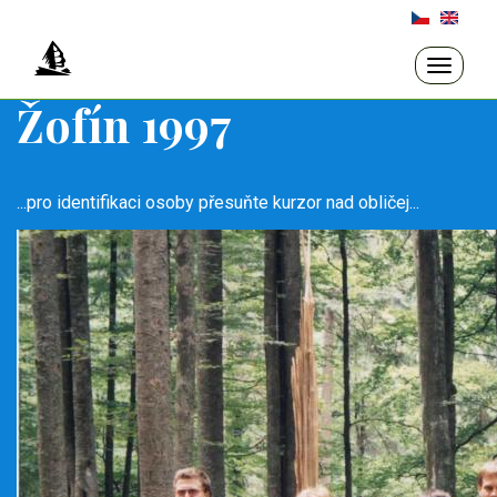
Přejít
k
hlavnímu
Toggle
navigati
obsahu
Žofín 1997
...pro identifikaci osoby přesuňte kurzor nad obličej...