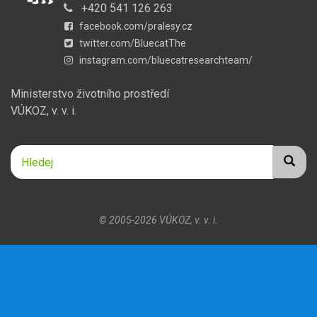
+420 541 126 263
facebook.com/pralesy.cz
twitter.com/BluecatThe
instagram.com/bluecatresearchteam/
Ministerstvo životního prostředí
VÚKOZ, v. v. i.
Hledej
Hledej
Hledat
© 2005-2026
VÚKOZ, v. v. i.