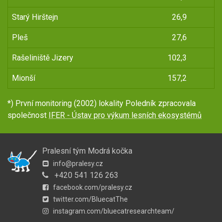
Starý Hirštejn
26,9
Pleš
27,6
Rašeliniště Jizery
102,3
Mionší
157,2
*) První monitoring (2002) lokality Poledník zpracovala
společnost
IFER - Ústav pro výkum lesních ekosystémů
Pralesní tým Modrá kočka
info@pralesy.cz
+420 541 126 263
facebook.com/pralesy.cz
twitter.com/BluecatThe
instagram.com/bluecatresearchteam/