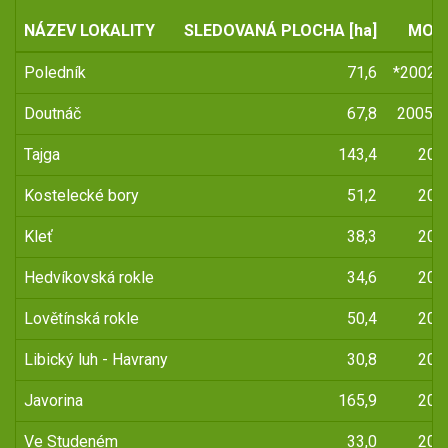
NÁZEV LOKALITY
SLEDOVANÁ PLOCHA [ha]
MONI
Poledník
71,6
*2002, 
Doutnáč
67,8
2005, 
Tajga
143,4
200
Kostelecké bory
51,2
200
Kleť
38,3
200
Hedvíkovská rokle
34,6
200
Lovětínská rokle
50,4
200
Libický luh - Havrany
30,8
200
Javorina
165,9
200
Ve Studeném
33,0
201