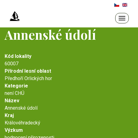
Přejít
k
hlavnímu
Toggle
navigati
obsahu
Annenské údolí
Kód lokality
60007
Přírodní lesní oblast
Předhoří Orlických hor
Kategorie
není CHÚ
Název
Annenské údolí
Kraj
Královéhradecký
Výzkum
hodnocení přirozenosti