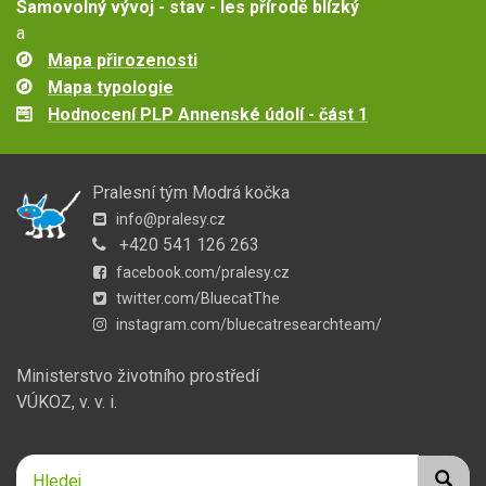
Samovolný vývoj - stav - les přírodě blízký
a
Mapa přirozenosti
Mapa typologie
Hodnocení PLP Annenské údolí - část 1
Pralesní tým Modrá kočka
info@pralesy.cz
+420 541 126 263
facebook.com/pralesy.cz
twitter.com/BluecatThe
instagram.com/bluecatresearchteam/
Ministerstvo životního prostředí
VÚKOZ, v. v. i.
Hledej
Hledej