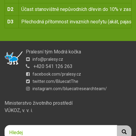
D2
Účast stanovištně nepůvodních dřevin do 10% v zasto
D3
Přechodná přítomnost invazních neofytu (akát, pajasan
Pralesní tým Modrá kočka
info@pralesy.cz
+420 541 126 263
facebook.com/pralesy.cz
twitter.com/BluecatThe
instagram.com/bluecatresearchteam/
Ministerstvo životního prostředí
VÚKOZ, v. v. i.
Hledej
Hledej