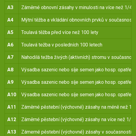
A3
Záměrné obnovní zásahy v minulosti na více než 1/4 
A4
Mýtní těžba a vkládání obnovních prvků v současnosti
A5
Toulavá těžba před více než 100 lety
A6
Toulavá težba v posledních 100 letech
A7
Nahodilá težba živých (aktivních) stromu v současnost
A8
Výsadba sazenic nebo síje semen jako hosp. opatření 
A9
Výsadba sazenic nebo síje semen jako hosp. opatření 
A10
Výsadba sazenic nebo síje semen jako hosp. opatření
A11
Záměrné pěstební (výchovné) zásahy na méně než 1/4 
A12
Záměrné pěstební (výchovné) zásahy na více než 1/4 p
A13
Zámerné pěstební (výchovné) zásahy v současnosti