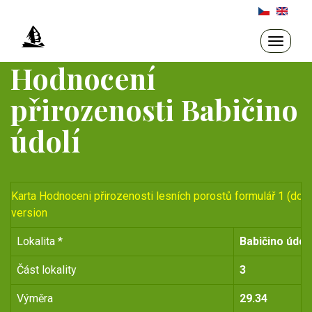
Přejít
k
hlavnímu
Toggle
navigati
obsahu
Hodnocení
přirozenosti Babičino
údolí
Karta Hodnoceni přirozenosti lesních porostů formulář 1 (do r
version
Lokalita *
Babičino údolí
Část lokality
3
Výměra
29.34