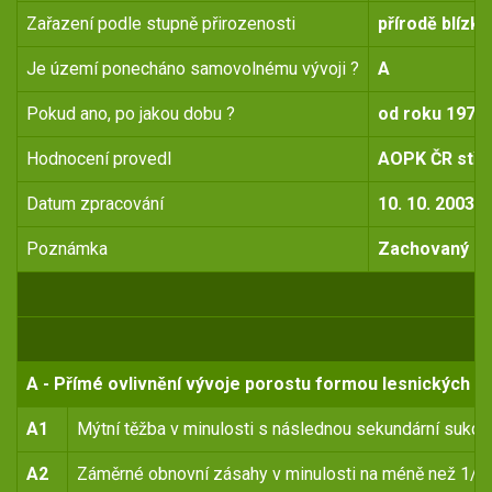
Zařazení podle stupně přirozenosti
přírodě blízký
Je území ponecháno samovolnému vývoji ?
A
Pokud ano, po jakou dobu ?
od roku 1970
Hodnocení provedl
AOPK ČR stře
Datum zpracování
10. 10. 2003
Poznámka
Zachovaný su
A - Přímé ovlivnění vývoje porostu formou lesnických o
A1
Mýtní těžba v minulosti s následnou sekundární sukce
A2
Záměrné obnovní zásahy v minulosti na méně než 1/4