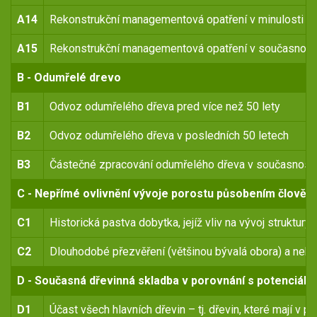
A14
Rekonstrukční managementová opatření v minulosti
A15
Rekonstrukční managementová opatření v současnost
B - Odumřelé drevo
B1
Odvoz odumřelého dřeva pred více než 50 lety
B2
Odvoz odumřelého dřeva v posledních 50 letech
B3
Částečné zpracování odumřelého dřeva v současnosti
C - Nepřímé ovlivnění vývoje porostu působením člověk
C1
Historická pastva dobytka, jejíž vliv na vývoj struktur
C2
Dlouhodobé přezvěření (většinou bývalá obora) a nebo 
D - Současná dřevinná skladba v porovnání s potenciáln
D1
Účast všech hlavních dřevin – tj. dřevin, které mají v