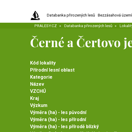
Přejít
k
Databanka přirozených lesů
Bezzásahová územ
hlavnímu
obsahu
PRALESY.CZ
Databanka přirozených lesů
Lokalit
Černé a Čertovo je
Kód lokality
Přírodní lesní oblast
Kategorie
Název
VZCHÚ
Kraj
Výzkum
Výměra (ha) - les původní
Výměra (ha) - les přírodní
Výměra (ha) - les přírodě blízký