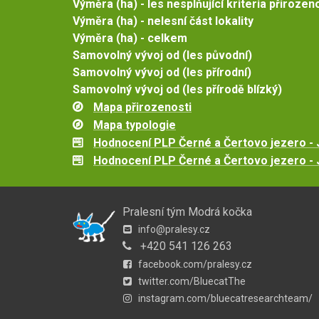
Výměra (ha) - les nesplňující kriteria přirozen
Výměra (ha) - nelesní část lokality
Výměra (ha) - celkem
Samovolný vývoj od (les původní)
Samovolný vývoj od (les přírodní)
Samovolný vývoj od (les přírodě blízký)
Mapa přirozenosti
Mapa typologie
Hodnocení PLP Černé a Čertovo jezero - J
Hodnocení PLP Černé a Čertovo jezero - J
Pralesní tým Modrá kočka
info@pralesy.cz
+420 541 126 263
facebook.com/pralesy.cz
twitter.com/BluecatThe
instagram.com/bluecatresearchteam/