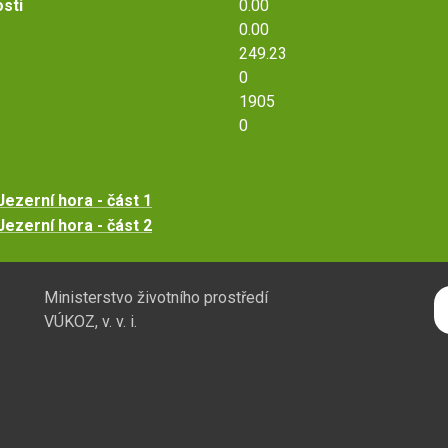
osti
0.00
0.00
249.23
0
1905
0
ezerní hora - část 1
ezerní hora - část 2
H
Ministerstvo životního prostředí
VÚKOZ, v. v. i.