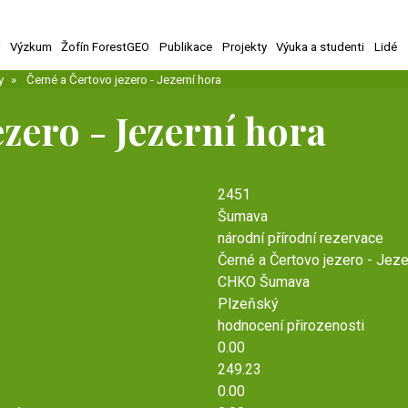
í
Výzkum
Žofín ForestGEO
Publikace
Projekty
Výuka a studenti
Lidé
y
Černé a Čertovo jezero - Jezerní hora
zero - Jezerní hora
2451
Šumava
národní přírodní rezervace
Černé a Čertovo jezero - Jeze
CHKO Šumava
Plzeňský
hodnocení přirozenosti
0.00
249.23
0.00